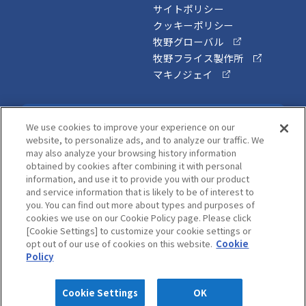
サイトポリシー
クッキーポリシー
牧野グローバル
牧野フライス製作所
マキノジェイ
メールマガジン
We use cookies to improve your experience on our
website, to personalize ads, and to analyze our traffic. We
Mail Magazine
may also analyze your browsing history information
obtained by cookies after combining it with personal
メンテナンス情報やお役立ちコラムなど、タイムリー
information, and use it to provide you with our product
and service information that is likely to be of interest to
な情報をお届けします！
you. You can find out more about types and purposes of
cookies we use on our Cookie Policy page. Please click
ご登録はこちら
[Cookie Settings] to customize your cookie settings or
opt out of our use of cookies on this website.
Cookie
Policy
株式会社牧野技術サービス
Cookie Settings
OK
Copyright © Makino Technical Service All rights reserved.