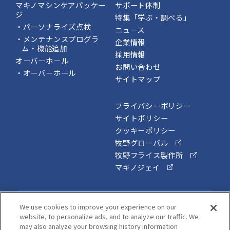
マキノマシンケアパッケー
サポート体制
ジ
特集「学ぶ・調べる」
・パーソナライズ点検
ニュース
・メンテナンスプログラ
企業情報
ム・機能追加
採用情報
オーバーホール
お問い合わせ
・オーバーホール
サイトマップ
プライバシーポリシー
サイトポリシー
クッキーポリシー
牧野グローバル
牧野フライス製作所
マキノジェイ
メールマガジン
We use cookies to improve your experience on our
website, to personalize ads, and to analyze our traffic. We
Mail Magazine
may also analyze your browsing history information